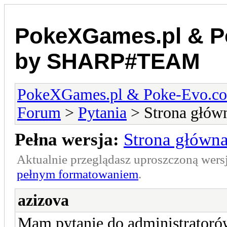
PokeXGames.pl & 
by SHARP#TEAM
PokeXGames.pl & Poke-Evo
Forum
>
Pytania
> Strona głów
Pełna wersja:
Strona główn
Aktualnie przeglądasz uproszczoną wers
pełnym formatowaniem
.
azizova
Mam pytanie do administrator