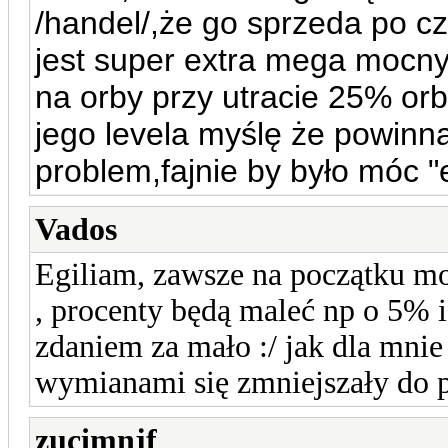
/handel/,że go sprzeda po c
jest super extra mega mocn
na orby przy utracie 25% 
jego levela myślę że powinna
problem,fajnie by było móc
Vados
Egiliam, zawsze na początku mo
, procenty będą maleć np o 5% 
zdaniem za mało :/ jak dla mni
wymianami się zmniejszały do 
zucimnjf