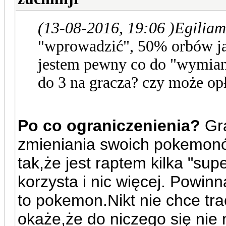
(13-08-2016, 19:06 )
Egiliam
"wprowadzić", 50% orbów jak
jestem pewny co do "wymiany
do 3 na gracza? czy może opł
Po co ograniczenienia?
Gra
zmieniania swoich pokemonó
tak,że jest raptem kilka "su
korzysta i nic więcej. Powi
to pokemon.Nikt nie chce tra
okaże,że do niczego się nie n