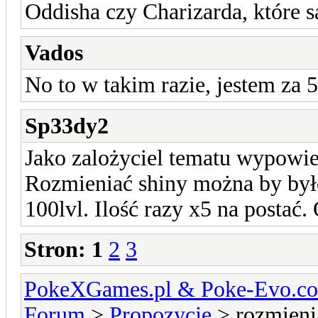
Oddisha czy Charizarda, które s
Vados
No to w takim razie, jestem za
Sp33dy2
Jako zalożyciel tematu wypowie
Rozmieniać shiny można by by
100lvl. Ilość razy x5 na postać.
Stron:
1
2
3
PokeXGames.pl & Poke-Evo
Forum
>
Propozycje
> rozmieni