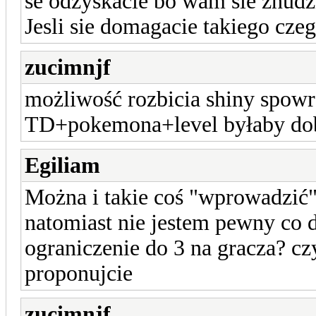
se odzyskacie bo wam sie znudzi 
Jesli sie domagacie takiego cz
zucimnjf
możliwość rozbicia shiny spowr
TD+pokemona+level byłaby d
Egiliam
Można i takie coś "wprowadzić"
natomiast nie jestem pewny co 
ograniczenie do 3 na gracza? cz
proponujcie
zucimnjf