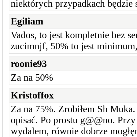
niektórych przypadkach będzie s
Egiliam
Vados, to jest kompletnie bez se
zucimnjf, 50% to jest minimum, 
roonie93
Za na 50%
Kristoffox
Za na 75%. Zrobiłem Sh Muka. I
opisać. Po prostu g@@no. Przy t
wydalem, równie dobrze mogłęm