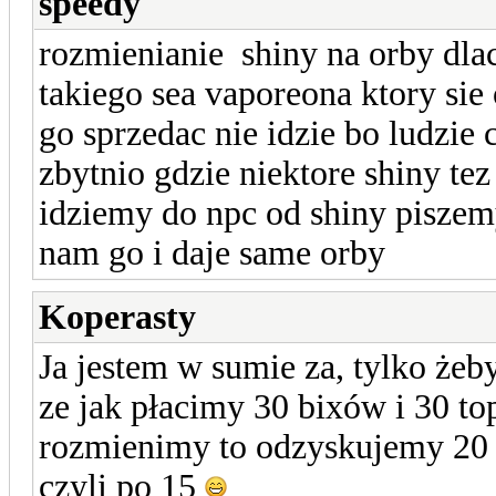
speedy
rozmienianie shiny na orby dla
takiego sea vaporeona ktory sie 
go sprzedac nie idzie bo ludzie
zbytnio gdzie niektore shiny tez
idziemy do npc od shiny pisze
nam go i daje same orby
Koperasty
Ja jestem w sumie za, tylko żeb
ze jak płacimy 30 bixów i 30 top
rozmienimy to odzyskujemy 20 
czyli po 15