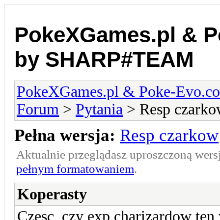
PokeXGames.pl & 
by SHARP#TEAM
PokeXGames.pl & Poke-Evo
Forum
>
Pytania
> Resp czarko
Pełna wersja:
Resp czarkow
Aktualnie przeglądasz uproszczoną wers
pełnym formatowaniem
.
Koperasty
Czesc, czy exp charizardow ten