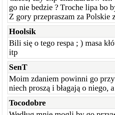
go nie bedzie ? Troche lipa bo b
Z gory przepraszam za Polskie z
Hoolsik
Bili się o tego respa ; ) masa kł
itp
SenT
Moim zdaniem powinni go przywr
niech proszą i błagają o niego, a
Tocodobre
Według mnie mogli by go przywr