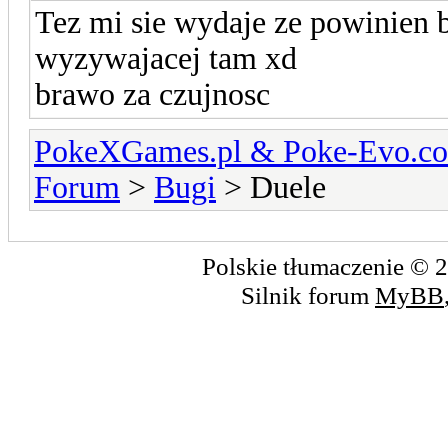
Tez mi sie wydaje ze powinien b
wyzywajacej tam xd
brawo za czujnosc
PokeXGames.pl & Poke-Evo
Forum
>
Bugi
> Duele
Polskie tłumaczenie ©
Silnik forum
MyBB