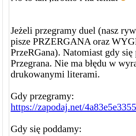
Jeżeli przegramy duel (nasz ryw
pisze PRZERGANA oraz WYGRA
PrzeRGana). Natomiast gdy się 
Przegrana. Nie ma błędu w wyraz
drukowanymi literami.
Gdy przegramy:
https://zapodaj.net/4a83e5e335
Gdy się poddamy: