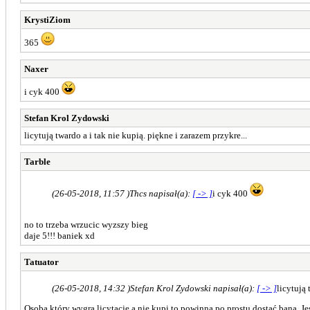
KrystiZiom
365
Naxer
i cyk 400
Stefan Krol Zydowski
licytują twardo a i tak nie kupią. piękne i zarazem przykre...
Tarble
(26-05-2018, 11:57 )
Thcs napisał(a):
[ -> ]
i cyk 400
no to trzeba wrzucic wyzszy bieg
daje 5!!! baniek xd
Tatuator
(26-05-2018, 14:32 )
Stefan Krol Zydowski napisał(a):
[ -> ]
licytują 
Osoba który wygra licytacje a nie kupi to powinna po prostu dostać bana. Jest