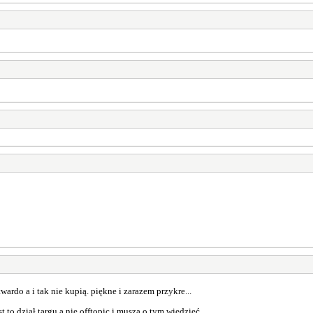
twardo a i tak nie kupią. piękne i zarazem przykre...
 to dział targu a nie offtopic i muszą o tym wiedzieć.