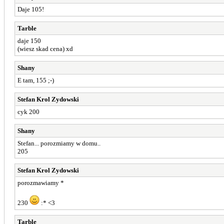
Daje 105!
Tarble
daje 150
(wiesz skad cena) xd
Shany
E tam, 155 ;-)
Stefan Krol Zydowski
cyk 200
Shany
Stefan... porozmiamy w domu..
205
Stefan Krol Zydowski
porozmawiamy *
230
:* <3
Tarble