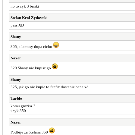
no to cyk 3 banki
Stefan Krol Zydowski
pass XD
Shany
305, a lamusy dupa cicho
Naxer
320 Shany nie kupisz go
Shany
325, jak go nie kupie to Stefix dostanie bana xd
Tarble
komu grozisz ?
i cyk 350
Naxer
Podbije za Stefana 360