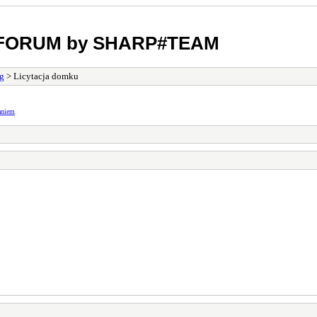
m FORUM by SHARP#TEAM
g
> Licytacja domku
aniem
.