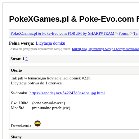
PokeXGames.pl & Poke-Evo.co
PokeXGames.pl & Poke-Evo.com FORUM by SHARP#TEAM
>
Forum
>
Tar
Pełna wersja:
Licytacja domku
Aktualnie przeglądasz uproszczoną wersję forum.
Kliknij tutaj, by zobaczyć wersję z pełnym formatow
Stron:
1
2
Otoito
Tak jak w temacie,na licytacje leci domek #226.
Licytacja potrwa do
1 czerwca .
Ss domku:
https://zapodaj.net/542247d8a4aba.jpg.html
Cw: 100td (cena wywoławcza)
Mp: 5td (minimalne przebijcie)
Powodzenia!
Shany