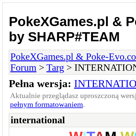
PokeXGames.pl & 
by SHARP#TEAM
PokeXGames.pl & Poke-Evo
Forum
>
Targ
> INTERNATIO
Pełna wersja:
INTERNATI
Aktualnie przeglądasz uproszczoną wers
pełnym formatowaniem
.
international