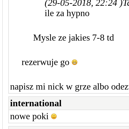
(29-05-2018, 22:24 )
T
ile za hypno
Mysle ze jakies 7-8 td
rezerwuje go
napisz mi nick w grze albo odez
international
nowe poki