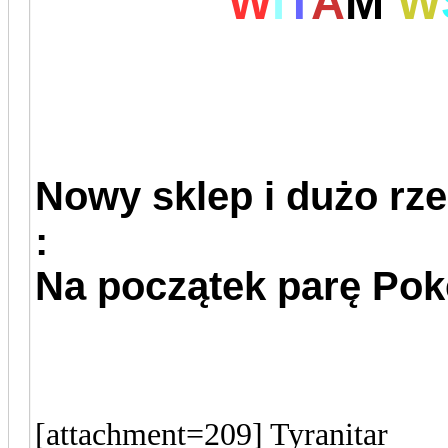
W
I
T
A
M
W
Nowy sklep i dużo rz
:
Na początek parę Po
[attachment=209] Tyranitar