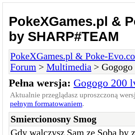
PokeXGames.pl & 
by SHARP#TEAM
PokeXGames.pl & Poke-Evo
Forum
>
Multimedia
> Gogogo 
Pełna wersja:
Gogogo 200 l
Aktualnie przeglądasz uproszczoną wers
pełnym formatowaniem
.
Smiercionosny Smog
Gdy walczysz Sam ze Sobą by z