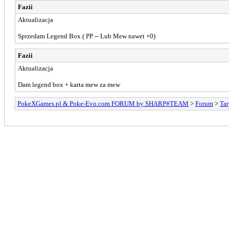
Fazii
Aktualizacja
Sprzedam Legend Box ( PP -- Lub Mew nawet +0)
Fazii
Aktualizacja
Dam legend box + karta mew za mew
PokeXGames.pl & Poke-Evo.com FORUM by SHARP#TEAM
>
Forum
>
Tar