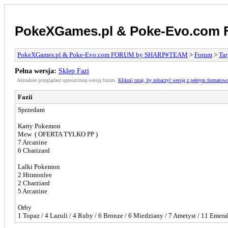
PokeXGames.pl & Poke-Evo.co
PokeXGames.pl & Poke-Evo.com FORUM by SHARP#TEAM
>
Forum
>
Tar
Pełna wersja:
Sklep Fazi
Aktualnie przeglądasz uproszczoną wersję forum.
Kliknij tutaj, by zobaczyć wersję z pełnym formatow
Fazii
Sprzedam
Karty Pokemon
Mew ( OFERTA TYLKO PP )
7 Arcanine
6 Charizard
Lalki Pokemon
2 Hitmonlee
2 Charziard
5 Arcanine
Orby
1 Topaz / 4 Lazuli / 4 Ruby / 6 Bronze / 6 Miedziany / 7 Ametyst / 11 Emeral