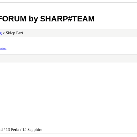
m FORUM by SHARP#TEAM
g
> Sklep Fazi
aniem
.
d / 13 Perła / 15 Sapphire