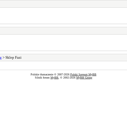
g
> Sklep Fazi
Polskie tłumaczenie © 2007-2026
Polski Support MyBB
Silnik forum
MyBB
, © 2002-2026
MyBB Group