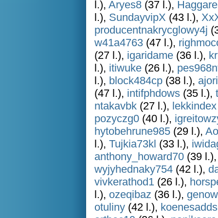
l.),
Aryes8
(37 l.),
Haggare
l.),
SundayvipX
(43 l.),
XxX
producentnakrycglowy4j
(3
w41a4763
(47 l.),
righmo
(27 l.),
igaridame
(36 l.),
k
l.),
itiwuke
(26 l.),
pes968n
l.),
block484cp
(38 l.),
ajor
(47 l.),
intifphdows
(35 l.),
ntakavbk
(27 l.),
lekkindex
pozyczg0
(40 l.),
igreitowz
hytobehrune985
(29 l.),
Ao
l.),
Tujkia73kl
(33 l.),
iwida
anthony_howard70
(39 l.)
wyjyhednaky754
(42 l.),
d
vivkerathod1
(26 l.),
horsp
l.),
ozeqibaz
(36 l.),
genow
otuliny
(42 l.),
koenesadds