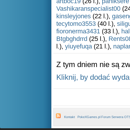
artboc19
(26 l.),
paniksere
Vashikaranspecialist00
(24
kinsleyjones
(22 l.),
gasen
tecytomo3553
(40 l.),
silig
fioronerma3431
(33 l.),
hal
Btgbghdrrd
(25 l.),
Rents0
l.),
yiuyefuqa
(21 l.),
napla
Z tym dniem nie są z
Kliknij, by dodać wyda
Kontakt
PokeXGames.pl Forum Serwera OT