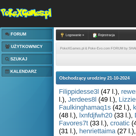
FORUM
Logowanie »
Rejestracja
UŻYTKOWNICY
PokeXGames.pl & Poke-Evo.com FORUM by SH
SZUKAJ
KALENDARZ
Obchodzący urodziny 21-10-2024
Filippidesse3l
(47 l.),
rewe
l.),
Jerdees8l
(49 l.),
Lizzie
Faulkinghamaq1s
(42 l.),
k
(48 l.),
lxnfdjfwh20
(33 l.),
Favores7t
(33 l.),
croatic
(4
(31 l.),
henriettaima
(27 l.)