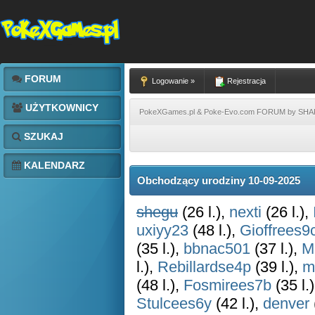
FORUM
Logowanie »
Rejestracja
UŻYTKOWNICY
PokeXGames.pl & Poke-Evo.com FORUM by SH
SZUKAJ
KALENDARZ
Obchodzący urodziny 10-09-2025
shegu
(26 l.),
nexti
(26 l.),
uxiyy23
(48 l.),
Gioffrees9
(35 l.),
bbnac501
(37 l.),
M
l.),
Rebillardse4p
(39 l.),
m
(48 l.),
Fosmirees7b
(35 l.
Stulcees6y
(42 l.),
denver