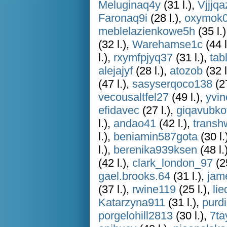
Meluginaq4y
(31 l.),
Vjjjqa
Faronaq9i
(28 l.),
oxymok
meblelazienkowe5h
(35 l.
(32 l.),
Warehamse1c
(44 l
l.),
rxymfpjyq37
(31 l.),
tab
alejajyf
(28 l.),
atozob
(32 l
(47 l.),
sasyserqoco138
(27
vecousaltfel27
(49 l.),
yvi
efidavec
(27 l.),
giqavubko
l.),
andao41
(42 l.),
transh
l.),
beniamin587gota
(30 l.
l.),
berenika939ksen
(48 l.
(42 l.),
clark_london_97
(25
gael.brooks.64
(31 l.),
jam
(37 l.),
rwine119
(25 l.),
li
Katarzyna911
(31 l.),
purd
porgelohill2813
(30 l.),
7ta