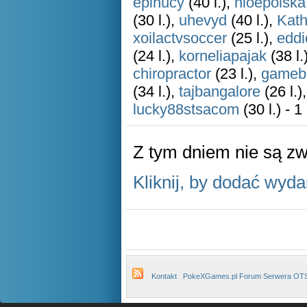
epihucy
(40 l.),
nioepolska
(30 l.),
uhevyd
(40 l.),
Kat
xoilactvsoccer
(25 l.),
eddi
(24 l.),
korneliapajak
(38 l.
chiropractor
(23 l.),
gameba
(34 l.),
tajbangalore
(26 l.)
lucky88stsacom
(30 l.) - 1
Z tym dniem nie są z
Kliknij, by dodać wyda
Kontakt
PokeXGames.pl Forum Serwera OT