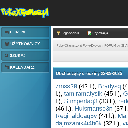
FORUM
Logowanie »
Rejestracja
UŻYTKOWNICY
PokeXGames.pl & Poke-Evo.com FORUM by SH
SZUKAJ
KALENDARZ
Obchodzący urodziny 22-09-2025
zrnss29
(42 l.),
Bradysq
(4
l.),
tamiramatysik
(45 l.),
G
l.),
Stimpertaq3
(33 l.),
re
(46 l.),
Huismanse3n
(37 l
Reginaldoaq5y
(44 l.),
Mar
dajmzanik4i4b6k
(32 l.),
v