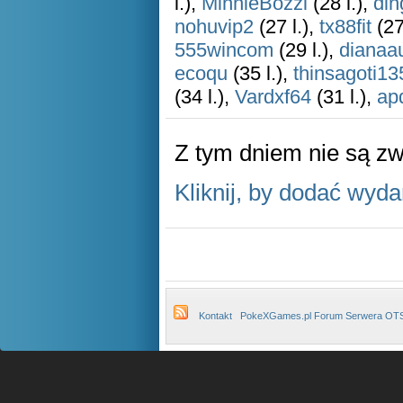
l.),
MinnieBozzi
(28 l.),
din
nohuvip2
(27 l.),
tx88fit
(27
555wincom
(29 l.),
dianaa
ecoqu
(35 l.),
thinsagoti13
(34 l.),
Vardxf64
(31 l.),
ap
Z tym dniem nie są z
Kliknij, by dodać wyda
Kontakt
PokeXGames.pl Forum Serwera OT