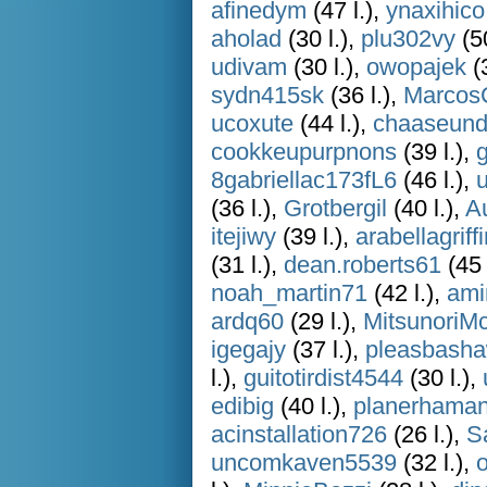
afinedym
(47 l.),
ynaxihico
aholad
(30 l.),
plu302vy
(50
udivam
(30 l.),
owopajek
(3
sydn415sk
(36 l.),
Marcos
ucoxute
(44 l.),
chaaseund
cookkeupurpnons
(39 l.),
8gabriellac173fL6
(46 l.),
(36 l.),
Grotbergil
(40 l.),
Au
itejiwy
(39 l.),
arabellagriff
(31 l.),
dean.roberts61
(45 
noah_martin71
(42 l.),
ami
ardq60
(29 l.),
MitsunoriM
igegajy
(37 l.),
pleasbash
l.),
guitotirdist4544
(30 l.),
edibig
(40 l.),
planerhama
acinstallation726
(26 l.),
S
uncomkaven5539
(32 l.),