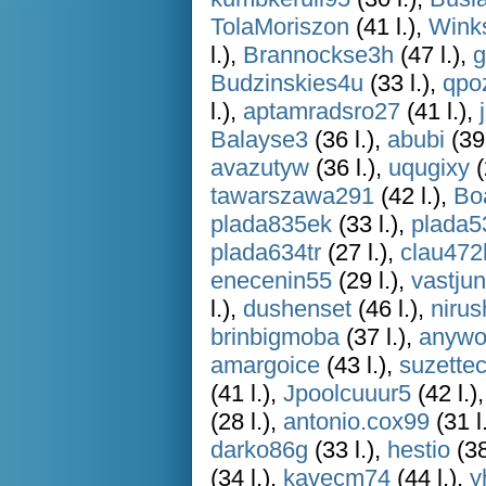
TolaMoriszon
(41 l.),
Wink
l.),
Brannockse3h
(47 l.),
Budzinskies4u
(33 l.),
qpo
l.),
aptamradsro27
(41 l.),
Balayse3
(36 l.),
abubi
(39 
avazutyw
(36 l.),
uqugixy
(
tawarszawa291
(42 l.),
Bo
plada835ek
(33 l.),
plada5
plada634tr
(27 l.),
clau472
enecenin55
(29 l.),
vastju
l.),
dushenset
(46 l.),
niru
brinbigmoba
(37 l.),
anywo
amargoice
(43 l.),
suzette
(41 l.),
Jpoolcuuur5
(42 l.)
(28 l.),
antonio.cox99
(31 l
darko86g
(33 l.),
hestio
(38
(34 l.),
kavecm74
(44 l.),
y