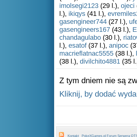
imolsegi2123
(29 l.),
ojeci
l.),
ikiqys
(41 l.),
evremile
gasengineer744
(27 l.),
uf
gasengineers167
(43 l.),
E
chandagulabo
(30 l.),
riat
l.),
esatof
(37 l.),
anipoc
(37
macrieflatnac5555
(38 l.),
(38 l.),
divilchito4881
(35 l.
Z tym dniem nie są z
Kliknij, by dodać wyda
Kontakt
PokeXGames.pl Forum Serwera OT