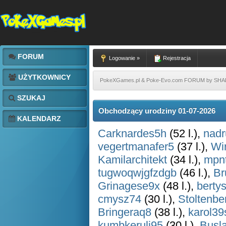
FORUM
Logowanie »
Rejestracja
UŻYTKOWNICY
PokeXGames.pl & Poke-Evo.com FORUM by SH
SZUKAJ
Obchodzący urodziny 01-07-2026
KALENDARZ
Carknardes5h
(52 l.),
nad
vegertmanafer5
(37 l.),
Wir
Kamilarchitekt
(34 l.),
mpnt
tugwoqwjgfzdgb
(46 l.),
Br
Grinagese9x
(48 l.),
berty
cmysz74
(30 l.),
Stoltenb
Bringeraq8
(38 l.),
karol39
kumbkeruli95
(30 l.),
Busl