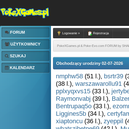
FORUM
Logowanie »
Rejestracja
UŻYTKOWNICY
PokeXGames.pl & Poke-Evo.com FORUM by SH
SZUKAJ
Obchodzący urodziny 02-07-2026
KALENDARZ
nmphw58
(51 l.),
bsrtr39
(3
(38 l.),
warszawarollu91
(4
pplxyqxvs15
(33 l.),
jertyb
Raymonvabj
(39 l.),
Balze
Bentrupaq5o
(33 l.),
ezomr
Liggines5b
(34 l.),
certyfa
xiaptoncu
(36 l.),
zyeppil
(4
whatszibetne69
(42 l.),
Mu