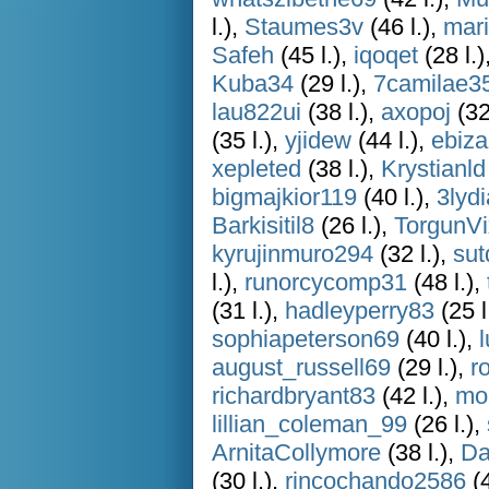
l.),
Staumes3v
(46 l.),
mar
Safeh
(45 l.),
iqoqet
(28 l.)
Kuba34
(29 l.),
7camilae3
lau822ui
(38 l.),
axopoj
(32
(35 l.),
yjidew
(44 l.),
ebiz
xepleted
(38 l.),
Krystianld
bigmajkior119
(40 l.),
3lyd
Barkisitil8
(26 l.),
TorgunV
kyrujinmuro294
(32 l.),
sut
l.),
runorcycomp31
(48 l.),
(31 l.),
hadleyperry83
(25 l
sophiapeterson69
(40 l.),
august_russell69
(29 l.),
r
richardbryant83
(42 l.),
mo
lillian_coleman_99
(26 l.),
ArnitaCollymore
(38 l.),
Da
(30 l.),
rincochando2586
(4