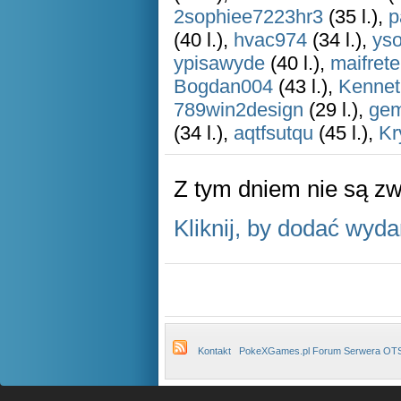
2sophiee7223hr3
(35 l.),
p
(40 l.),
hvac974
(34 l.),
ys
ypisawyde
(40 l.),
maifret
Bogdan004
(43 l.),
Kennet
789win2design
(29 l.),
ge
(34 l.),
aqtfsutqu
(45 l.),
Kr
Z tym dniem nie są z
Kliknij, by dodać wyda
Kontakt
PokeXGames.pl Forum Serwera OT