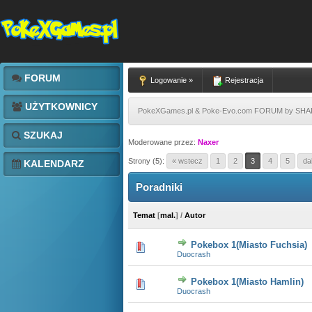
FORUM
Logowanie »
Rejestracja
UŻYTKOWNICY
PokeXGames.pl & Poke-Evo.com FORUM by SH
SZUKAJ
Moderowane przez:
Naxer
Strony (5):
« wstecz
1
2
3
4
5
da
KALENDARZ
Poradniki
Temat
[
mal.
]
/
Autor
Pokebox 1(Miasto Fuchsia)
0 głosów - średnia ocena: 0 na 5 gwiazdek
1
2
3
4
5
Duocrash
Pokebox 1(Miasto Hamlin)
0 głosów - średnia ocena: 0 na 5 gwiazdek
1
2
3
4
5
Duocrash