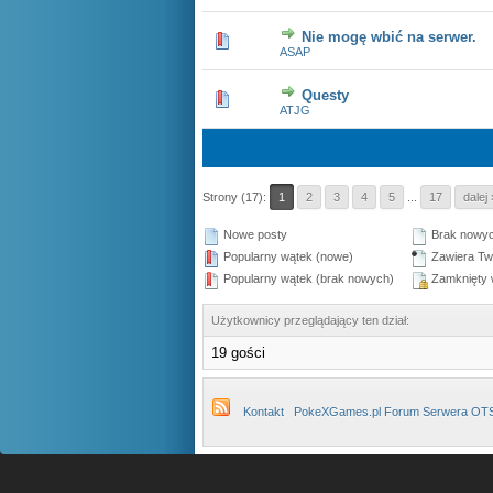
Nie mogę wbić na serwer.
0 głosów - średnia ocena: 0 na 5 gwiazdek
1
2
3
4
5
ASAP
Questy
0 głosów - średnia ocena: 0 na 5 gwiazdek
1
2
3
4
5
ATJG
Strony (17):
1
2
3
4
5
...
17
dalej 
Nowe posty
Brak nowyc
Popularny wątek (nowe)
Zawiera Tw
Popularny wątek (brak nowych)
Zamknięty 
Użytkownicy przeglądający ten dział:
19 gości
Kontakt
PokeXGames.pl Forum Serwera OT