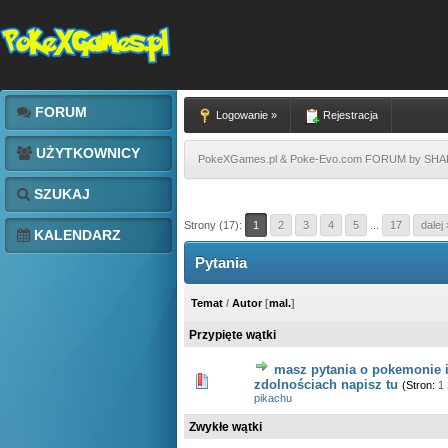
FORUM
Logowanie »
Rejestracja
UŻYTKOWNICY
PokeXGames.pl & Poke-Evo.com FORUM by SH
SZUKAJ
Strony (17):
1
2
3
4
5
...
17
dalej 
KALENDARZ
Pytania
Temat
/
Autor
[
mal.
]
Przypięte wątki
masz pytania o pokemonie i
1 głosów - średnia ocena: 5 na 5 gwiazdek
1
2
3
4
5
zdolnościach napisz tu
(Stron:
1
pikachu
Zwykłe wątki