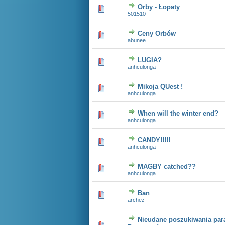
Orby - Łopaty
0 głosów - średnia ocena: 0 na 5 gwiazdek
1
2
3
4
5
501510
Ceny Orbów
0 głosów - średnia ocena: 0 na 5 gwiazdek
1
2
3
4
5
abunee
LUGIA?
0 głosów - średnia ocena: 0 na 5 gwiazdek
1
2
3
4
5
anhculonga
Mikoja QUest !
0 głosów - średnia ocena: 0 na 5 gwiazdek
1
2
3
4
5
anhculonga
When will the winter end?
0 głosów - średnia ocena: 0 na 5 gwiazdek
1
2
3
4
5
anhculonga
CANDY!!!!!
0 głosów - średnia ocena: 0 na 5 gwiazdek
1
2
3
4
5
anhculonga
MAGBY catched??
0 głosów - średnia ocena: 0 na 5 gwiazdek
1
2
3
4
5
anhculonga
Ban
0 głosów - średnia ocena: 0 na 5 gwiazdek
1
2
3
4
5
archez
Nieudane poszukiwania para