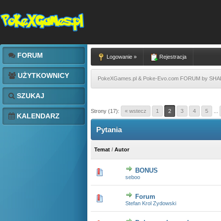
FORUM
Logowanie »
Rejestracja
UŻYTKOWNICY
PokeXGames.pl & Poke-Evo.com FORUM by SH
SZUKAJ
Strony (17):
« wstecz
1
2
3
4
5
...
KALENDARZ
Pytania
Temat
/
Autor
BONUS
1 głosów - średnia ocena: 1 na 5 gwiazdek
1
2
3
4
5
seboo
Forum
1 głosów - średnia ocena: 1 na 5 gwiazdek
1
2
3
4
5
Stefan Krol Zydowski