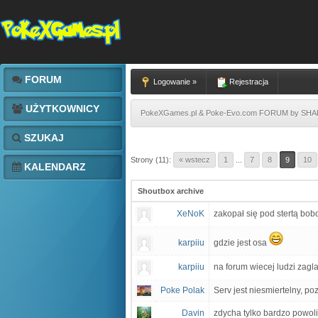
FORUM
Logowanie »
Rejestracja
UŻYTKOWNICY
PokeXGames.pl & Poke-Evo.com FORUM by SH
SZUKAJ
Strony (11):
« wstecz
1
...
7
8
9
10
KALENDARZ
Shoutbox archive
XeNoK
zakopał się pod stertą bob
karpiiu
gdzie jest osa
karpiiu
na forum wiecej ludzi zagl
Poke Polak
Serv jest niesmiertelny, p
Davin
zdycha tylko bardzo powoli