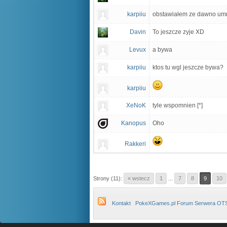
karpiiu
obstawiałem ze dawno umrz
Davin
To jeszcze zyje XD
Levux
a bywa
karpiiu
ktos tu wgl jeszcze bywa?
karpiiu
XeNoK
tyle wspomnien [*]
Kanopus
Oho
Rakkeri
Strony (11):
« wstecz
1
...
7
8
9
10
Kontakt
PokeXGames.pl Forum Serwera OT