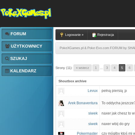
FORUM
Logowanie »
Rejestracja
UŻYTKOWNICY
PokeXGames.pl & Poke-Evo.com FORUM by SH
SZUKAJ
Strony (11):
« wstecz
1
...
3
4
5
6
KALENDARZ
Shoutbox archive
Levux
pełną piersią ;p
Arek Bonaventura
To oddycha jeszcze
siwek
naxer jak chesz to w
siwek
naxer wbij do gry
Pokermaster
czy mógłby ktoś mi w