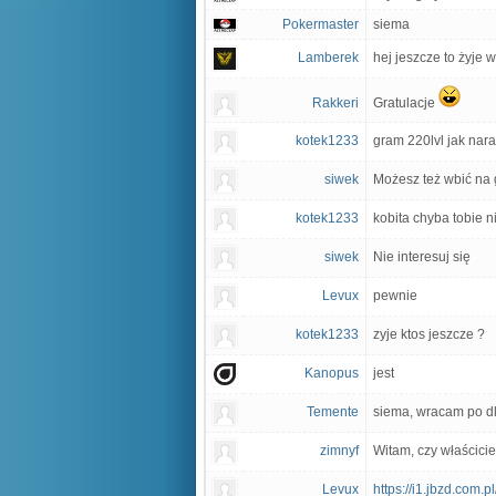
Pokermaster
siema
Lamberek
hej jeszcze to żyje 
Rakkeri
Gratulacje
kotek1233
gram 220lvl jak nara
siwek
Możesz też wbić na g
kotek1233
kobita chyba tobie n
siwek
Nie interesuj się
Levux
pewnie
kotek1233
zyje ktos jeszcze ?
Kanopus
jest
Temente
siema, wracam po dlu
zimnyf
Witam, czy właścicie
Levux
https://i1.jbzd.com.p