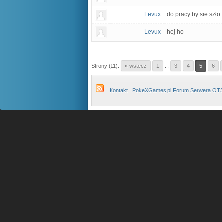
Levux
do pracy by sie szło
Levux
hej ho
Strony (11):
« wstecz
1
...
3
4
5
6
Kontakt
PokeXGames.pl Forum Serwera OT