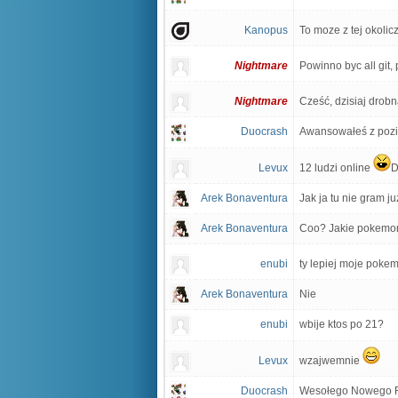
Kanopus
To moze z tej okoli
Nightmare
Powinno byc all git, 
Nightmare
Cześć, dzisiaj drob
Duocrash
Awansowałeś z pozi
Levux
12 ludzi online
Arek Bonaventura
Jak ja tu nie gram ju
Arek Bonaventura
Coo? Jakie pokemo
enubi
ty lepiej moje poke
Arek Bonaventura
Nie
enubi
wbije ktos po 21?
Levux
wzajwemnie
Duocrash
Wesołego Nowego 