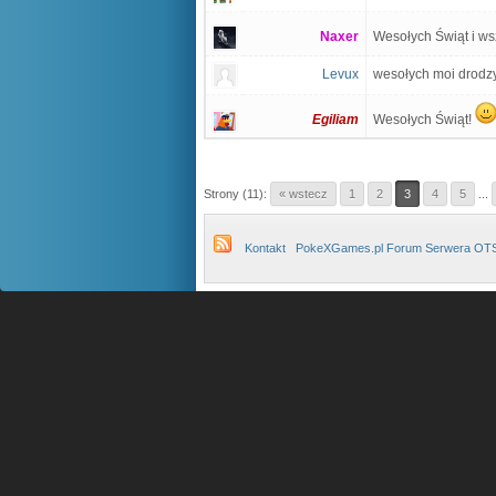
Naxer
Wesołych Świąt i ws
Levux
wesołych moi drodz
Egiliam
Wesołych Świąt!
Strony (11):
« wstecz
1
2
3
4
5
...
Kontakt
PokeXGames.pl Forum Serwera OT