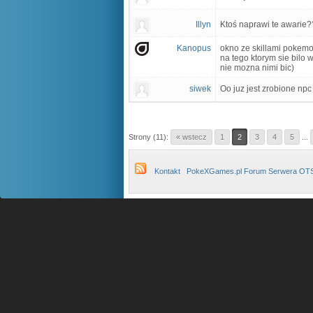
Illyn
Ktoś naprawi te awarie?
Kanopus
okno ze skillami pokemo
na tego ktorym sie bilo 
nie mozna nimi bic)
siwek
Oo juz jest zrobione np
Strony (11):
« wstecz
1
2
3
4
5
...
Kontakt
PokeXGames.pl Forum Serwera OT