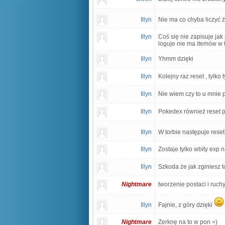
Illyn
Nie ma co chyba liczyć 
Illyn
Coś się nie zapisuje ja
loguje nie ma itemów w t
Illyn
Yhmm dzięki
Illyn
Kolejny raz reset , tylk
Illyn
Nie wiem czy to u mnie p
Illyn
Pokedex również reset p
Illyn
W torbie następuje reset.
Illyn
Zostaje tylko wbity exp 
Illyn
Szkoda że jak zginiesz t
Nightmare
tworzenie postaci i ruchy
Illyn
Fajnie, z góry dzięki
Nightmare
Zerknę na to w pon =)