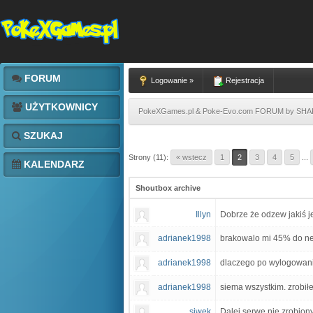
FORUM
Logowanie »
Rejestracja
UŻYTKOWNICY
PokeXGames.pl & Poke-Evo.com FORUM by SH
SZUKAJ
Strony (11):
« wstecz
1
2
3
4
5
...
KALENDARZ
Shoutbox archive
Illyn
Dobrze że odzew jakiś j
adrianek1998
brakowalo mi 45% do nex
adrianek1998
dlaczego po wylogowaniu 
adrianek1998
siema wszystkim. zrobiłe
siwek
Dalej serwe nie zrobiony