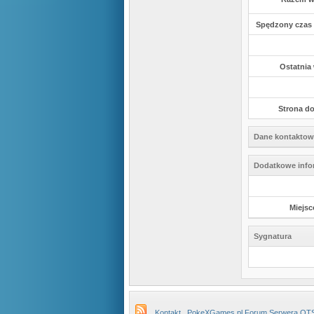
Spędzony czas 
Ostatnia 
Strona d
Dane kontaktow
Dodatkowe info
Miejs
Sygnatura
Kontakt
PokeXGames.pl Forum Serwera OT