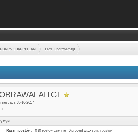
FORUM by SHARP#TEAM
Profil: Dobrawafaitgf
OBRAWAFAITGF
rejestracji: 08-10-2017
ine
tystyki
Razem postów:
0 (0 postów dziennie | 0 procent wszystkich postów)