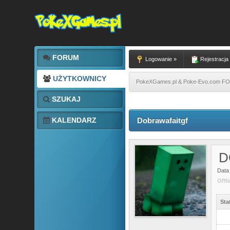
FORUM
Logowanie »
Rejestracja
UŻYTKOWNICY
PokeXGames.pl & Poke-Evo.com 
SZUKAJ
KALENDARZ
Dobrawafaitgf
D
Data 
Offl
Sta