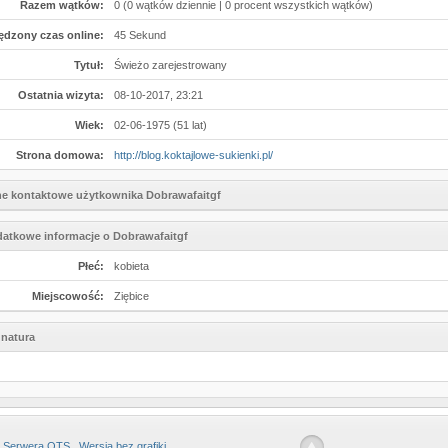
Razem wątków:
0 (0 wątków dziennie | 0 procent wszystkich wątków)
ędzony czas online:
45 Sekund
Tytuł:
Świeżo zarejestrowany
Ostatnia wizyta:
08-10-2017, 23:21
Wiek:
02-06-1975 (51 lat)
Strona domowa:
http://blog.koktajlowe-sukienki.pl/
e kontaktowe użytkownika Dobrawafaitgf
atkowe informacje o Dobrawafaitgf
Płeć:
kobieta
Miejscowość:
Ziębice
natura
 Serwera OTS
Wersja bez grafiki