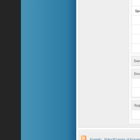
Sp
Dan
Dod
Syg
Kontakt
PokeXGames.pl Forum