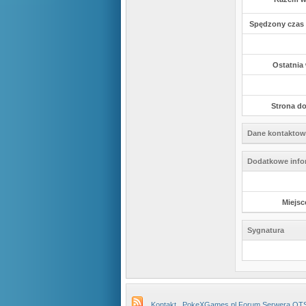
Spędzony czas 
Ostatnia 
Strona d
Dane kontaktowe
Dodatkowe infor
Miejs
Sygnatura
Kontakt
PokeXGames.pl Forum Serwera OT