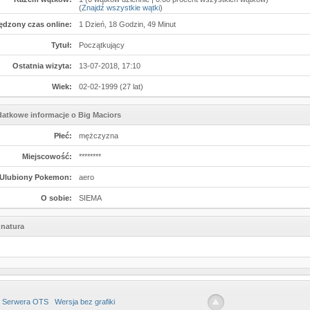
(
Znajdź wszystkie wątki
)
ędzony czas online:
1 Dzień, 18 Godzin, 49 Minut
Tytuł:
Początkujący
Ostatnia wizyta:
13-07-2018, 17:10
Wiek:
02-02-1999 (27 lat)
atkowe informacje o Big Maciors
Płeć:
mężczyzna
Miejscowość:
********
Ulubiony Pokemon:
aero
O sobie:
SIEMA
natura
 Serwera OTS
Wersja bez grafiki