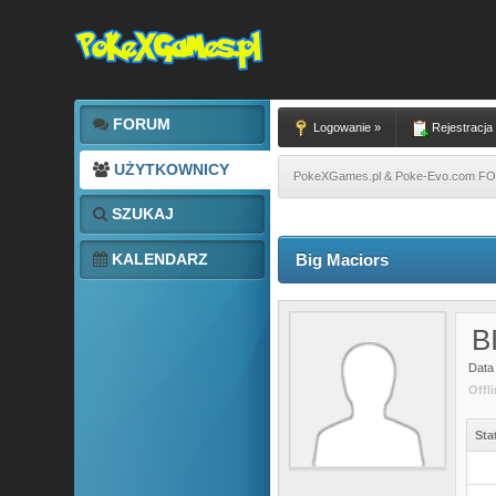
FORUM
Logowanie »
Rejestracja
UŻYTKOWNICY
PokeXGames.pl & Poke-Evo.com 
SZUKAJ
KALENDARZ
Big Maciors
B
Data 
Offl
Sta