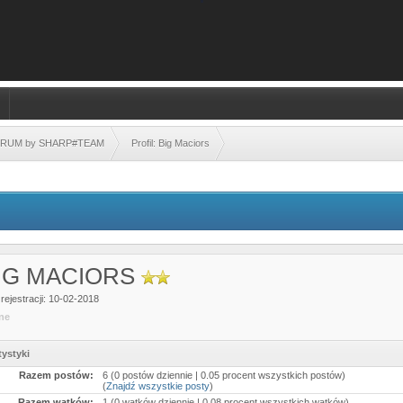
FORUM by SHARP#TEAM
Profil: Big Maciors
IG MACIORS
rejestracji: 10-02-2018
ine
tystyki
Razem postów:
6 (0 postów dziennie | 0.05 procent wszystkich postów)
(
Znajdź wszystkie posty
)
Razem wątków:
1 (0 wątków dziennie | 0.08 procent wszystkich wątków)