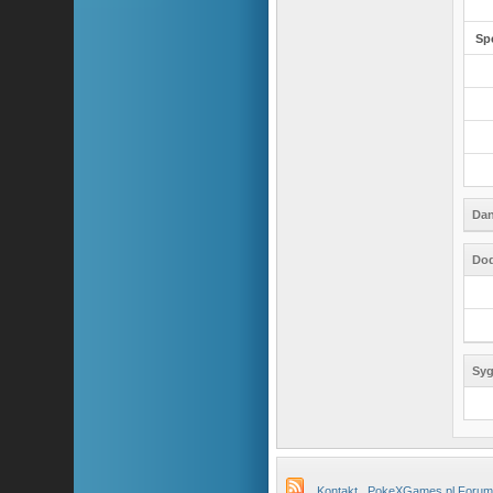
Sp
Dan
Dod
Syg
Kontakt
PokeXGames.pl Forum