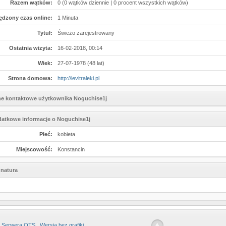
Razem wątków:
0 (0 wątków dziennie | 0 procent wszystkich wątków)
ędzony czas online:
1 Minuta
Tytuł:
Świeżo zarejestrowany
Ostatnia wizyta:
16-02-2018, 00:14
Wiek:
27-07-1978 (48 lat)
Strona domowa:
http://levitraleki.pl
e kontaktowe użytkownika Noguchise1j
atkowe informacje o Noguchise1j
Płeć:
kobieta
Miejscowość:
Konstancin
natura
 Serwera OTS
Wersja bez grafiki