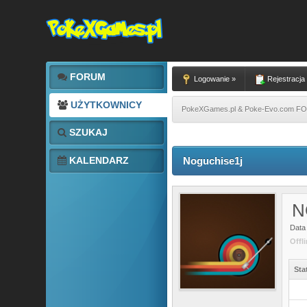
FORUM
Logowanie »
Rejestracja
UŻYTKOWNICY
PokeXGames.pl & Poke-Evo.com 
SZUKAJ
KALENDARZ
Noguchise1j
N
Data 
Offl
Sta