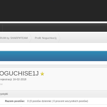
FORUM by SHARP#TEAM
Profil: Noguchise1j
OGUCHISE1J
rejestracji: 16-02-2018
ine
tystyki
Razem postów:
0 (0 postów dziennie | 0 procent wszystkich postów)