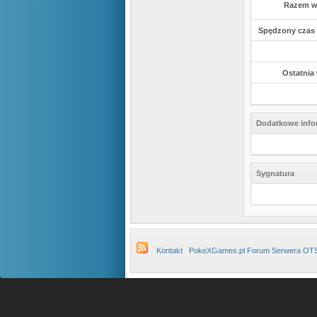
Razem w
Spędzony czas 
Ostatnia 
Dodatkowe info
Sygnatura
Kontakt
PokeXGames.pl Forum Serwera OT