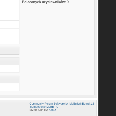
Poleconych użytkowników:
0
Community Forum Software by MyBulletinBoard 1.8
Tłumaczenie MyBB PL
MyBB Skin by:
X3nO