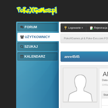
FORUM
Logowanie »
Rejestracja
UŻYTKOWNICY
PokeXGames.pl & Poke-Evo.com 
SZUKAJ
KALENDARZ
anre4545
A
Data 
Offl
Sta