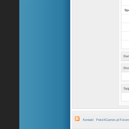
Sp
Dan
Dod
Syg
Kontakt
PokeXGames.pl Forum