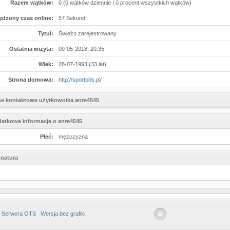
Razem wątków:
0 (0 wątków dziennie | 0 procent wszystkich wątków)
ędzony czas online:
57 Sekund
Tytuł:
Świeżo zarejestrowany
Ostatnia wizyta:
09-05-2018, 20:35
Wiek:
28-07-1993 (33 lat)
Strona domowa:
http://sportpills.pl/
e kontaktowe użytkownika anre4545
atkowe informacje o anre4545
Płeć:
mężczyzna
natura
 Serwera OTS
Wersja bez grafiki