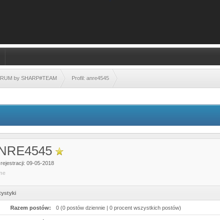
FORUM by SHARP#TEAM
Profil: anre4545
NRE4545
rejestracji: 09-05-2018
ine
tystyki
Razem postów:
0 (0 postów dziennie | 0 procent wszystkich postów)