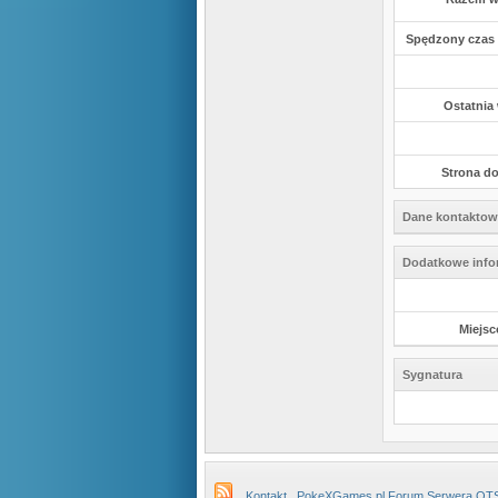
Spędzony czas 
Ostatnia 
Strona d
Dane kontaktow
Dodatkowe info
Miejs
Sygnatura
Kontakt
PokeXGames.pl Forum Serwera OT