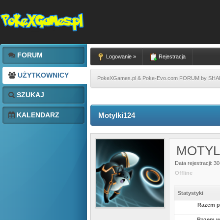
FORUM
Logowanie »
Rejestracja
UŻYTKOWNICY
PokeXGames.pl & Poke-Evo.com FORUM by SH
SZUKAJ
KALENDARZ
Motylki124
MOTYL
Data rejestracji: 3
Offline
Statystyki
Razem p
Razem w