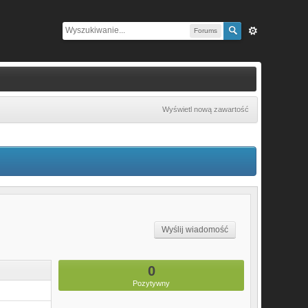
Forums
Wyświetl nową zawartość
Wyślij wiadomość
0
Pozytywny