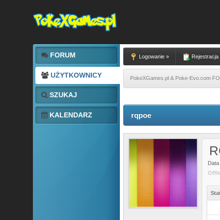
FORUM
Logowanie »
Rejestracja
UŻYTKOWNICY
PokeXGames.pl & Poke-Evo.com 
SZUKAJ
KALENDARZ
rqpoe
R
Data 
Offl
Sta