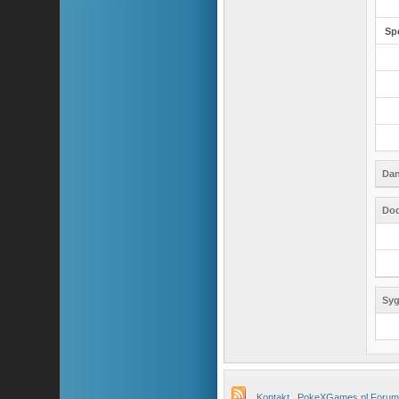
Sp
Dan
Dod
Syg
Kontakt
PokeXGames.pl Forum