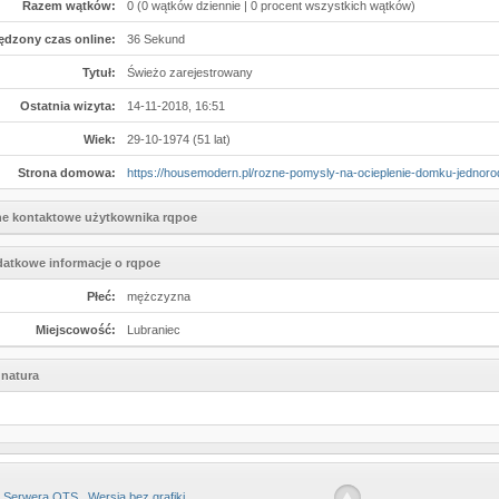
Razem wątków:
0 (0 wątków dziennie | 0 procent wszystkich wątków)
ędzony czas online:
36 Sekund
Tytuł:
Świeżo zarejestrowany
Ostatnia wizyta:
14-11-2018, 16:51
Wiek:
29-10-1974 (51 lat)
Strona domowa:
https://housemodern.pl/rozne-pomysly-na-ocieplenie-domku-jednoro
e kontaktowe użytkownika rqpoe
atkowe informacje o rqpoe
Płeć:
mężczyzna
Miejscowość:
Lubraniec
natura
 Serwera OTS
Wersja bez grafiki