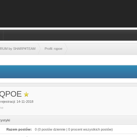
FORUM by SHARP#TEAM
Profil: rqpoe
QPOE
rejestracji: 14-11-2018
ine
tystyki
Razem postów:
0 (0 postów dziennie | 0 procent wszystkich postów)