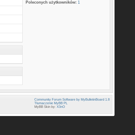
Poleconych użytkowników:
1
Community Forum Software by MyBulletinBoard 1.8
Tłumaczenie MyBB PL
MyBB Skin by:
X3nO