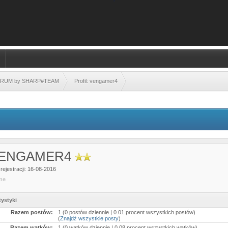
FORUM by SHARP#TEAM
Profil: vengamer4
ENGAMER4
rejestracji: 16-08-2016
ine
tystyki
Razem postów:
1 (0 postów dziennie | 0.01 procent wszystkich postów)
(
Znajdź wszystkie posty
)
Razem wątków:
1 (0 wątków dziennie | 0.08 procent wszystkich wątków)