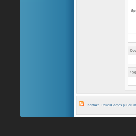
Sp
Dod
Syg
Kontakt
PokeXGames.pl Forum