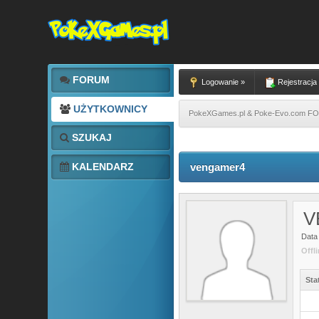
FORUM
Logowanie »
Rejestracja
UŻYTKOWNICY
PokeXGames.pl & Poke-Evo.com 
SZUKAJ
KALENDARZ
vengamer4
V
Data 
Offl
Sta