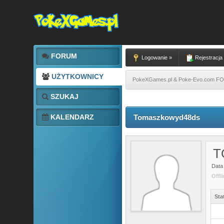
FORUM
Logowanie »
Rejestracja
UŻYTKOWNICY
PokeXGames.pl & Poke-Evo.com 
SZUKAJ
KALENDARZ
Tomaszkowyd48ds
T
Data 
Offl
Sta