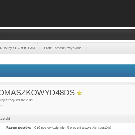
FORUM by SHARP#TEAM
Profil: Tomaszkowyd48ds
OMASZKOWYD48DS
rejestracji: 09-02-2019
ine
tystyki
Razem postów:
0 (0 postów dziennie | 0 procent wszystkich postów)