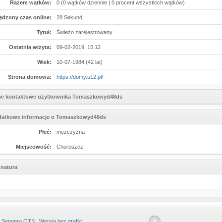
Razem wątków:
0 (0 wątków dziennie | 0 procent wszystkich wątków)
ędzony czas online:
28 Sekund
Tytuł:
Świeżo zarejestrowany
Ostatnia wizyta:
09-02-2019, 15:12
Wiek:
10-07-1984 (42 lat)
Strona domowa:
https://domy.u12.pl/
e kontaktowe użytkownika Tomaszkowyd48ds
atkowe informacje o Tomaszkowyd48ds
Płeć:
mężczyzna
Miejscowość:
Choroszcz
natura
 Serwera OTS
Wersja bez grafiki