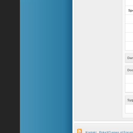
Sp
Dan
Dod
Syg
Kontakt
PokeXGames.pl Forum