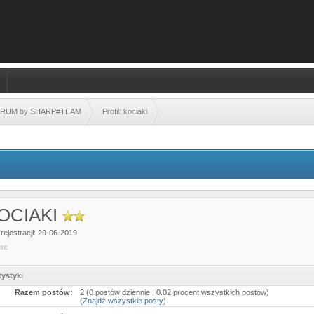
FORUM by SHARP#TEAM
Profil: kociaki
OCIAKI
rejestracji: 29-06-2019
ine
tystyki
Razem postów:
2 (0 postów dziennie | 0.02 procent wszystkich postów)
(
Znajdź wszystkie posty
)