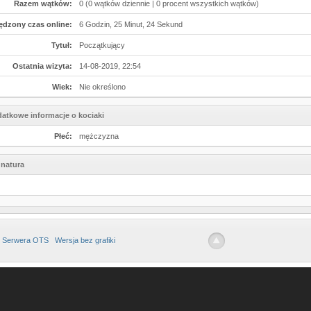
Razem wątków:
0 (0 wątków dziennie | 0 procent wszystkich wątków)
ędzony czas online:
6 Godzin, 25 Minut, 24 Sekund
Tytuł:
Początkujący
Ostatnia wizyta:
14-08-2019, 22:54
Wiek:
Nie określono
atkowe informacje o kociaki
Płeć:
mężczyzna
natura
 Serwera OTS
Wersja bez grafiki