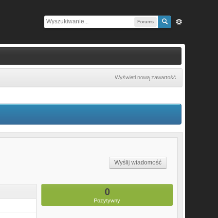
Forums
Wyświetl nową zawartość
Wyślij wiadomość
0
Pozytywny