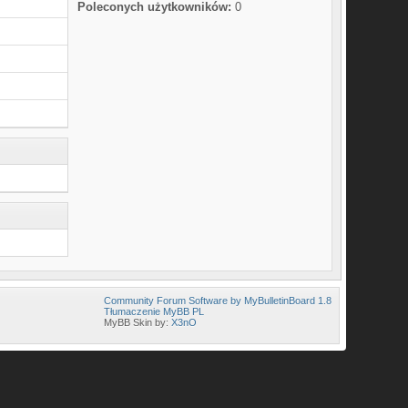
Poleconych użytkowników:
0
Community Forum Software by MyBulletinBoard 1.8
Tłumaczenie MyBB PL
MyBB Skin by:
X3nO