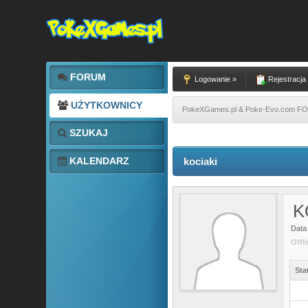
FORUM
Logowanie »
Rejestracja
UŻYTKOWNICY
PokeXGames.pl & Poke-Evo.com 
SZUKAJ
KALENDARZ
kociaki
K
Data 
Offl
Sta