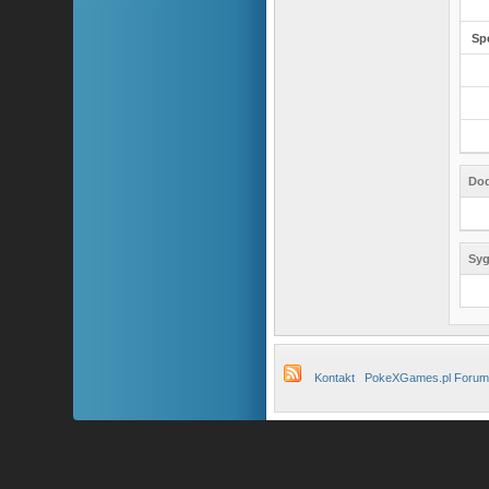
Sp
Dod
Syg
Kontakt
PokeXGames.pl Forum