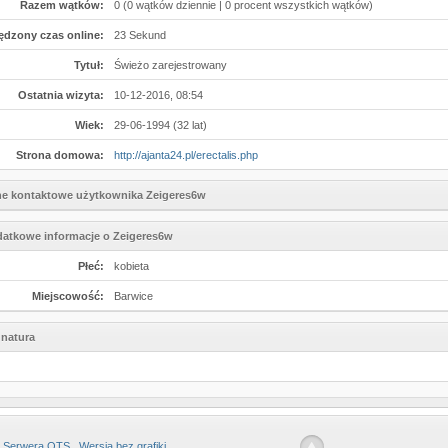
Razem wątków:
0 (0 wątków dziennie | 0 procent wszystkich wątków)
ędzony czas online:
23 Sekund
Tytuł:
Świeżo zarejestrowany
Ostatnia wizyta:
10-12-2016, 08:54
Wiek:
29-06-1994 (32 lat)
Strona domowa:
http://ajanta24.pl/erectalis.php
e kontaktowe użytkownika Zeigeres6w
atkowe informacje o Zeigeres6w
Płeć:
kobieta
Miejscowość:
Barwice
natura
 Serwera OTS
Wersja bez grafiki