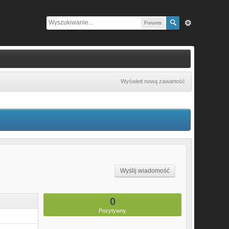
Forums
Wyświetl nową zawartość
Wyślij wiadomość
0
Pozytywny