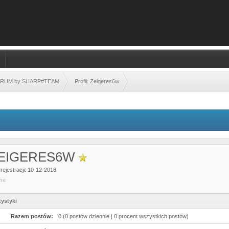
FORUM by SHARP#TEAM
Profil: Zeigeres6w
EIGERES6W
rejestracji: 10-12-2016
ine
tystyki
Razem postów:
0 (0 postów dziennie | 0 procent wszystkich postów)