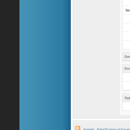
Sp
Dan
Dod
Syg
Kontakt
PokeXGames.pl Forum