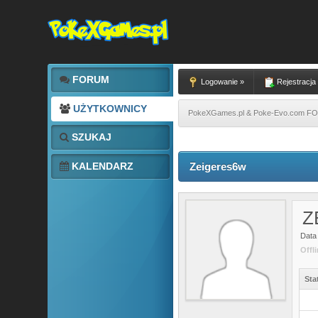
FORUM
Logowanie »
Rejestracja
UŻYTKOWNICY
PokeXGames.pl & Poke-Evo.com 
SZUKAJ
KALENDARZ
Zeigeres6w
Z
Data 
Offl
Sta