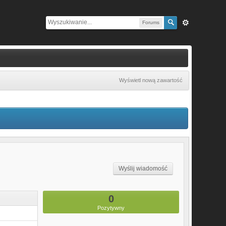
Forums
Wyświetl nową zawartość
Wyślij wiadomość
0
Pozytywny