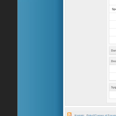
Sp
Dan
Dod
Syg
Kontakt
PokeXGames.pl Forum