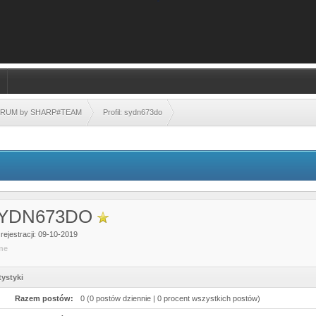
FORUM by SHARP#TEAM
Profil: sydn673do
YDN673DO
rejestracji: 09-10-2019
ine
tystyki
Razem postów:
0 (0 postów dziennie | 0 procent wszystkich postów)