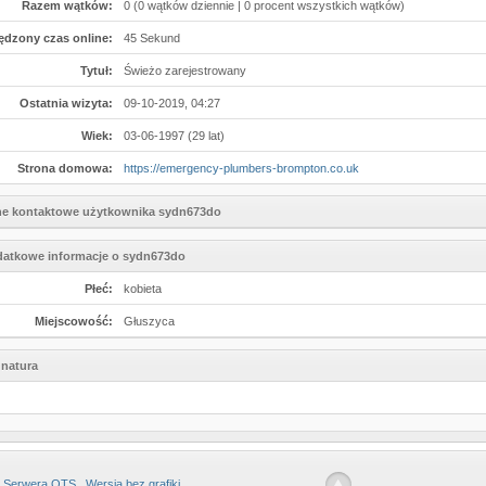
Razem wątków:
0 (0 wątków dziennie | 0 procent wszystkich wątków)
ędzony czas online:
45 Sekund
Tytuł:
Świeżo zarejestrowany
Ostatnia wizyta:
09-10-2019, 04:27
Wiek:
03-06-1997 (29 lat)
Strona domowa:
https://emergency-plumbers-brompton.co.uk
e kontaktowe użytkownika sydn673do
atkowe informacje o sydn673do
Płeć:
kobieta
Miejscowość:
Głuszyca
natura
 Serwera OTS
Wersja bez grafiki