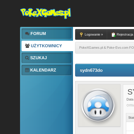
FORUM
Logowanie »
Rejestracja
UŻYTKOWNICY
PokeXGames.pl & Poke-Evo.com 
SZUKAJ
KALENDARZ
sydn673do
S
Data 
Offl
Sta