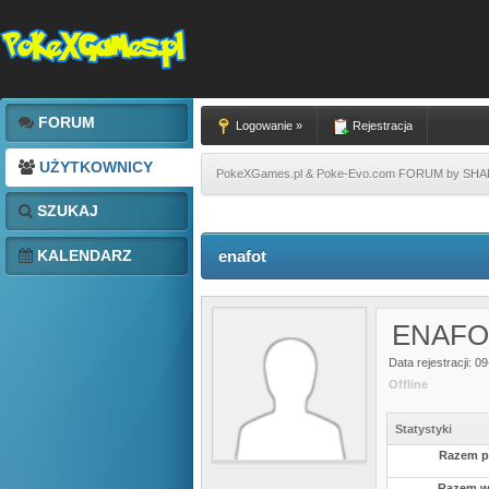
FORUM
Logowanie »
Rejestracja
UŻYTKOWNICY
PokeXGames.pl & Poke-Evo.com FORUM by SH
SZUKAJ
KALENDARZ
enafot
ENAF
Data rejestracji: 0
Offline
Statystyki
Razem p
Razem w