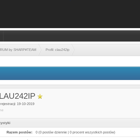
FORUM by SHARP#TEAM
Profil: clau242ip
LAU242IP
rejestracji: 19-10-2019
ine
tystyki
Razem postów:
0 (0 postów dziennie | 0 procent wszystkich postów)