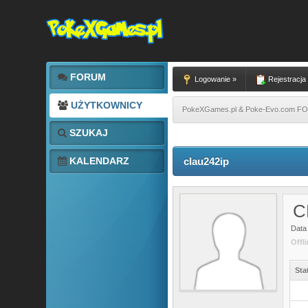
FORUM
Logowanie »
Rejestracja
UŻYTKOWNICY
PokeXGames.pl & Poke-Evo.com 
SZUKAJ
KALENDARZ
clau242ip
C
Data 
Offl
Sta