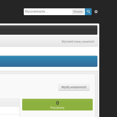
Forums
Wyświetl nową zawartość
Wyślij wiadomość
0
Pozytywny