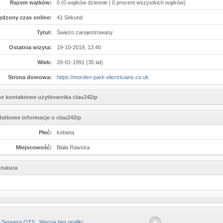
Razem wątków:
0 (0 wątków dziennie | 0 procent wszystkich wątków)
ędzony czas online:
41 Sekund
Tytuł:
Świeżo zarejestrowany
Ostatnia wizyta:
19-10-2019, 13:40
Wiek:
20-01-1991 (35 lat)
Strona domowa:
https://morden-park-electricians.co.uk
e kontaktowe użytkownika clau242ip
atkowe informacje o clau242ip
Płeć:
kobieta
Miejscowość:
Biała Rawska
natura
 Serwera OTS
Wersja bez grafiki