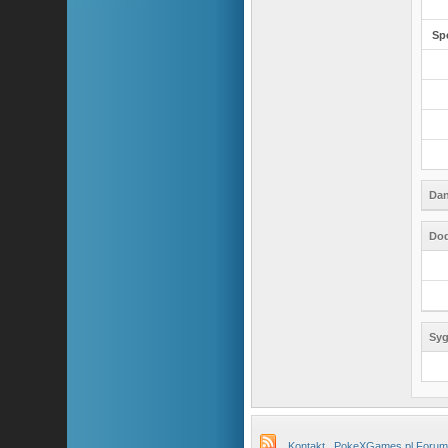
Sp
Dan
Dod
Syg
Kontakt
PokeXGames.pl Forum