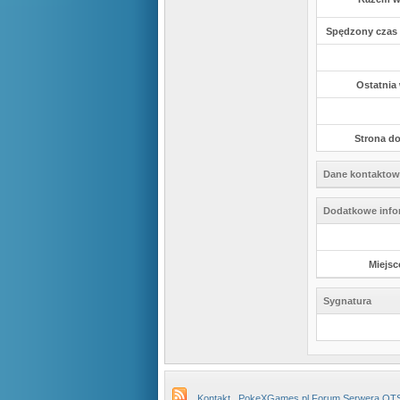
Spędzony czas 
Ostatnia 
Strona d
Dane kontaktow
Dodatkowe info
Miejs
Sygnatura
Kontakt
PokeXGames.pl Forum Serwera OT