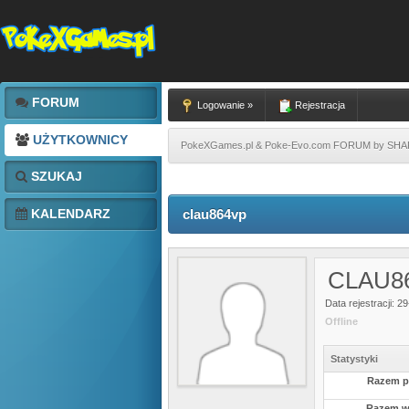
FORUM
Logowanie »
Rejestracja
UŻYTKOWNICY
PokeXGames.pl & Poke-Evo.com FORUM by SH
SZUKAJ
KALENDARZ
clau864vp
CLAU8
Data rejestracji: 2
Offline
Statystyki
Razem p
Razem w