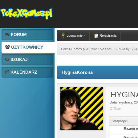
FORUM
Logowanie »
Rejestracja
UŻYTKOWNICY
PokeXGames.pl & Poke-Evo.com FORUM by SH
SZUKAJ
KALENDARZ
HyginaKorona
HYGI
Data rejestracji: 2
Offline
Statystyki
Razem p
Razem w