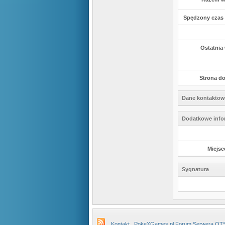
Spędzony czas 
Ostatnia 
Strona d
Dane kontaktow
Dodatkowe info
Miejs
Sygnatura
Kontakt
PokeXGames.pl Forum Serwera OT