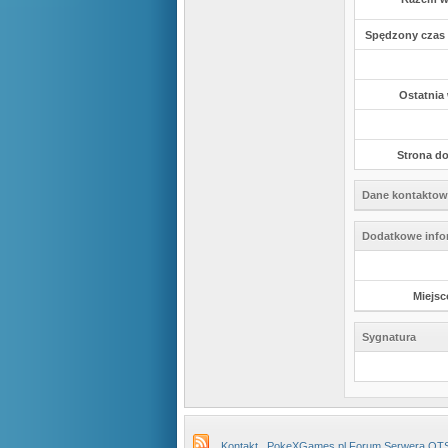
Spędzony czas 
Ostatnia 
Strona d
Dane kontaktow
Dodatkowe info
Miejs
Sygnatura
Kontakt
PokeXGames.pl Forum Serwera OT