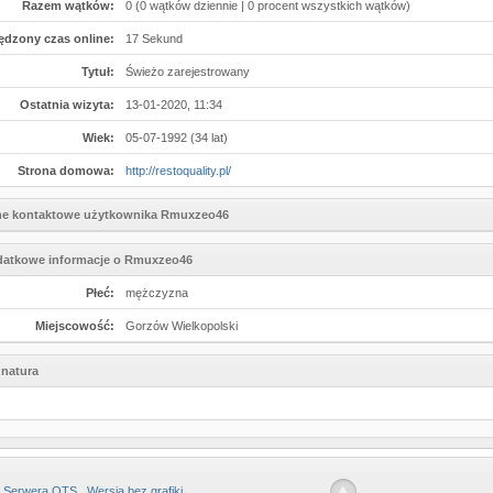
Razem wątków:
0 (0 wątków dziennie | 0 procent wszystkich wątków)
ędzony czas online:
17 Sekund
Tytuł:
Świeżo zarejestrowany
Ostatnia wizyta:
13-01-2020, 11:34
Wiek:
05-07-1992 (34 lat)
Strona domowa:
http://restoquality.pl/
e kontaktowe użytkownika Rmuxzeo46
atkowe informacje o Rmuxzeo46
Płeć:
mężczyzna
Miejscowość:
Gorzów Wielkopolski
natura
 Serwera OTS
Wersja bez grafiki