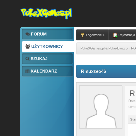
FORUM
Logowanie »
Rejestracja
UŻYTKOWNICY
PokeXGames.pl & Poke-Evo.com 
SZUKAJ
KALENDARZ
Rmuxzeo46
R
Data 
Offl
Sta