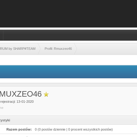
FORUM by SHARP#TEAM
Profil: Rmuxzeo46
MUXZEO46
rejestracji: 13-01-2020
ine
tystyki
Razem postów:
0 (0 postów dziennie | 0 procent wszystkich postów)