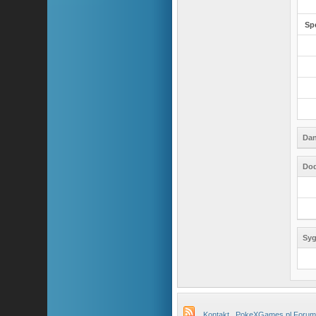
Sp
Dan
Dod
Syg
Kontakt
PokeXGames.pl Forum