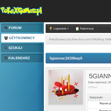
FORUM
Logowanie »
Rejestracja
UŻYTKOWNICY
PokeXGames.pl & Poke-Evo.com FORUM by SH
SZUKAJ
KALENDARZ
5giannac16100wp5
5GIAN
Data rejestracji: 2
Offline
Statystyki
Razem p
Razem w