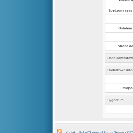
Spędzony czas 
Ostatnia 
Strona d
Dane kontaktow
Dodatkowe info
Miejs
Sygnatura
Kontakt
PokeXGames.pl Forum Serwera OT