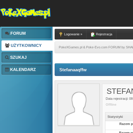
FORUM
Logowanie »
Rejestracja
UŻYTKOWNICY
PokeXGames.pl & Poke-Evo.com FORUM by SH
SZUKAJ
KALENDARZ
Stefanaaqffw
STEF
Data rejestracji: 0
Offline
Statystyki
Razem p
Razem w