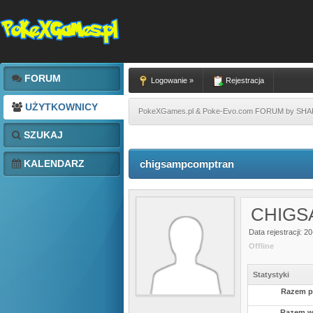
FORUM
Logowanie »
Rejestracja
UŻYTKOWNICY
PokeXGames.pl & Poke-Evo.com FORUM by SH
SZUKAJ
KALENDARZ
chigsampcomptran
CHIG
Data rejestracji: 2
Offline
Statystyki
Razem p
Razem w