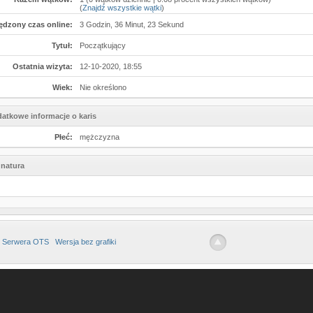
(
Znajdź wszystkie wątki
)
ędzony czas online:
3 Godzin, 36 Minut, 23 Sekund
Tytuł:
Początkujący
Ostatnia wizyta:
12-10-2020, 18:55
Wiek:
Nie określono
atkowe informacje o karis
Płeć:
mężczyzna
natura
 Serwera OTS
Wersja bez grafiki