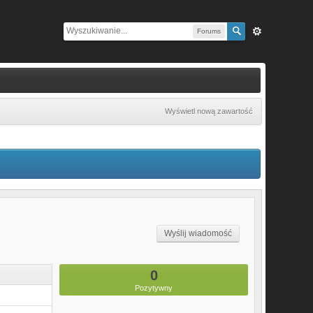
Forums
Wyświetl nową zawartość
Wyślij wiadomość
0
Pozytywny