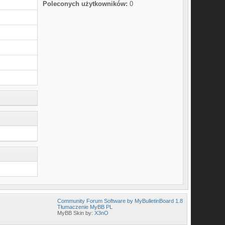
Poleconych użytkowników:
0
Community Forum Software by MyBulletinBoard 1.8
Tłumaczenie MyBB PL
MyBB Skin by:
X3nO