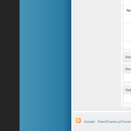
Sp
Dan
Dod
Syg
Kontakt
PokeXGames.pl Forum