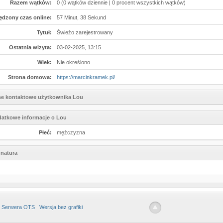
Razem wątków:
0 (0 wątków dziennie | 0 procent wszystkich wątków)
ędzony czas online:
57 Minut, 38 Sekund
Tytuł:
Świeżo zarejestrowany
Ostatnia wizyta:
03-02-2025, 13:15
Wiek:
Nie określono
Strona domowa:
https://marcinkramek.pl/
e kontaktowe użytkownika Lou
atkowe informacje o Lou
Płeć:
mężczyzna
natura
 Serwera OTS
Wersja bez grafiki