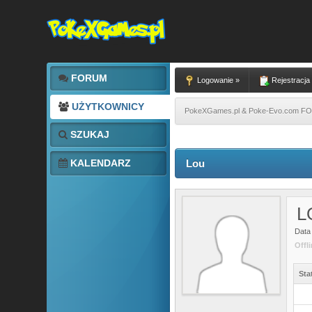
FORUM
Logowanie »
Rejestracja
UŻYTKOWNICY
PokeXGames.pl & Poke-Evo.com 
SZUKAJ
KALENDARZ
Lou
L
Data 
Offl
Sta