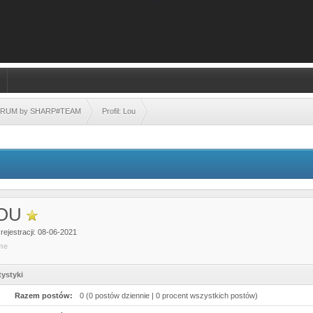
FORUM by SHARP#TEAM
Profil: Lou
OU
rejestracji: 08-06-2021
ine
tystyki
Razem postów:
0 (0 postów dziennie | 0 procent wszystkich postów)