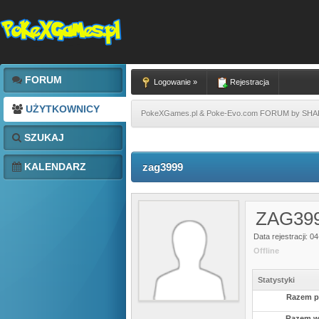
FORUM
Logowanie »
Rejestracja
UŻYTKOWNICY
PokeXGames.pl & Poke-Evo.com FORUM by SH
SZUKAJ
KALENDARZ
zag3999
ZAG39
Data rejestracji: 0
Offline
Statystyki
Razem p
Razem w