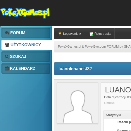
FORUM
Logowanie »
Rejestracja
UŻYTKOWNICY
PokeXGames.pl & Poke-Evo.com FORUM by SH
SZUKAJ
KALENDARZ
luanolchanest32
LUANO
Data rejestracji: 0
Offline
Statystyki
Razem p
Razem w