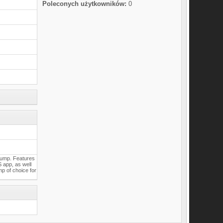
Poleconych użytkowników:
0
pump. Features
S app, as well
mp of choice for