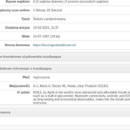
Razem wątków:
0 (0 wątków dziennie | 0 procent wszystkich wątków)
ędzony czas online:
1 Minuta, 25 Sekund
Tytuł:
Świeżo zarejestrowany
Ostatnia wizyta:
10-02-2022, 11:37
Wiek:
10-07-1997 (29 lat)
Strona domowa:
https://insul.agvahealthcare.in/
e kontaktowe użytkownika insulbyagva
atkowe informacje o insulbyagva
Płeć:
mężczyzna
Miejscowość:
A-1, Block A, Sector 86, Noida, Uttar Pradesh 201301
O sobie:
INSUL by AgVa is the world’s most advanced and affordable Insulin 
such as a built-in glucometer, Bluetooth connectivity, android, and IO
as long-lasting and economical disposables, make this the insulin pu
everyone.
natura